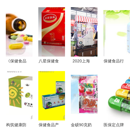
《保健食品
八星保健食
2020上海
保健食品行
注册与备案
品 品牌资
休闲食品与
业加盟动态
管理办法》
讯与企业动
保健食品
与市场机遇
新规解读
态引领健康
OEM贴牌
探析
深化监管，
新风尚
代加工展览
保障健康
会 行业新
趋势与市场
机遇
构筑健康防
保健食品产
金硕90克奶
医保定点牌