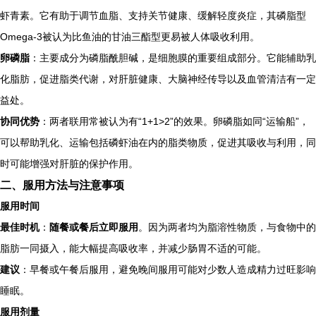
虾青素。它有助于调节血脂、支持关节健康、缓解轻度炎症，其磷脂型
Omega-3被认为比鱼油的甘油三酯型更易被人体吸收利用。
卵磷脂
：主要成分为磷脂酰胆碱，是细胞膜的重要组成部分。它能辅助乳
化脂肪，促进脂类代谢，对肝脏健康、大脑神经传导以及血管清洁有一定
益处。
协同优势
：两者联用常被认为有“1+1>2”的效果。卵磷脂如同“运输船”，
可以帮助乳化、运输包括磷虾油在内的脂类物质，促进其吸收与利用，同
时可能增强对肝脏的保护作用。
二、服用方法与注意事项
服用时间
最佳时机
：
随餐或餐后立即服用
。因为两者均为脂溶性物质，与食物中的
脂肪一同摄入，能大幅提高吸收率，并减少肠胃不适的可能。
建议
：早餐或午餐后服用，避免晚间服用可能对少数人造成精力过旺影响
睡眠。
服用剂量