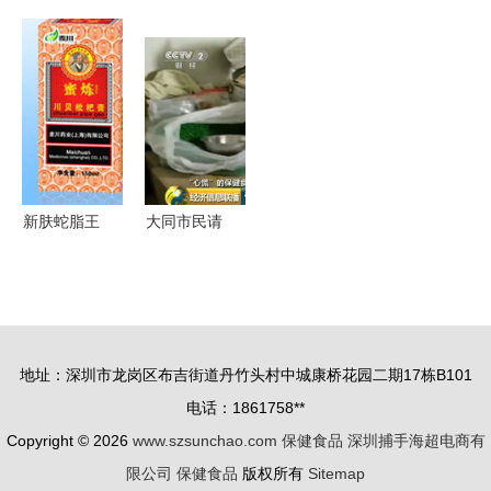
线 全面解
品库 科学
梅 休闲零
匾下的尴尬
析现代保健
选择，健康
食与保健功
进店刷不了
食品产品库
守护
能的新选
卡，保健食
择，诚邀合
品消费遇阻
作伙伴共创
未来
新肤蛇脂王
大同市民请
软膏 解读
注意 央视
其作为保健
曝光多款保
食品的应用
健食品含致
与注意事项
命禁药，选
地址：深圳市龙岗区布吉街道丹竹头村中城康桥花园二期17栋B101
购需谨慎
电话：1861758**
Copyright © 2026
www.szsunchao.com
保健食品
深圳捕手海超电商有
限公司
保健食品
版权所有
Sitemap