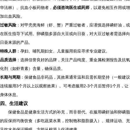
华法林）、抗血小板药物者，
必须咨询医生或药师
，以避免相互作用或增
加出血风险。
过敏风险
：对甲壳类海鲜（虾、蟹）严重过敏者，应谨慎选择磷虾油，或
在医生指导下试用。卵磷脂多源自大豆或向日葵，对大豆过敏者需选择向
日葵来源的产品。
特殊人群
：孕妇、哺乳期妇女、儿童服用前应寻求专业建议。
品质选择
：选择信誉良好的品牌，关注产品纯度、重金属检测报告及抗氧
化剂（如虾青素）含量，确保品质。
长期与周期
：保健食品非药品，其效果通常温和且需长期坚持（一般建议
连续服用3个月以上以观察效果）。可考虑服用2-3个月后暂停1个月，让
身体休息。
四、生活建议
保健食品是健康生活方式的补充，而非替代。在服用磷虾油和卵磷脂
的应保持均衡饮食（多吃蔬菜水果，控制饱和脂肪摄入）、规律运动、充
足饮水并保证睡眠，方能从根源上促进健康。