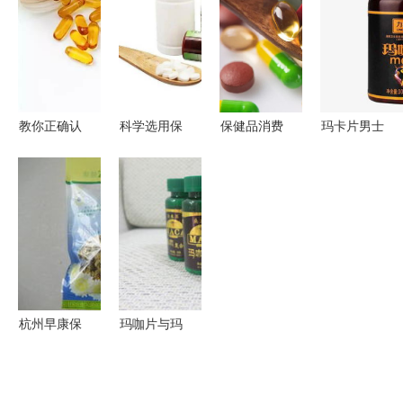
料洗瓶在园
保健食品的
之光
风，引领保
艺与生活中
OEM加工
健食品行业
的妙用
之路
规范前行
教你正确认
科学选用保
保健品消费
玛卡片男士
识保健食
健食品，明
指南 理性
保健食品设
品，走出保
白理性放心
选择与科学
计素材 高
健误区
消费
认知
清PNG图片
免费下载指
南
杭州早康保
玛咖片与玛
健食品 花
卡压片糖果
果茶产品全
的OEM代