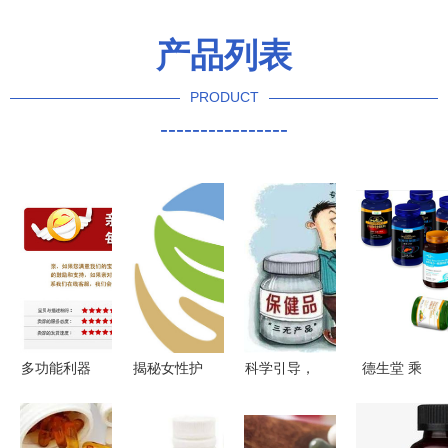
产品列表
PRODUCT
----------------
多功能利器
揭秘女性护
科学引导，
德生堂 乘
大号弯嘴
理市场 从
为保健品消
国家大健康
1000ml塑
消炎凝胶到
费注入理性
产业发展东