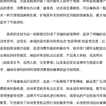
的便民终端，无疑是精准对接了现代都市人群对于便捷、即时获取健康产
品的需求。消费者在办公楼、健身房、社区或交通枢纽，可以像购买一瓶
水一样方便地选购维生素、矿物质补充剂或特定功能的保健食品，极大地
提升了可获得性。
政府的支持为这一创新模式扫清了关键的政策障碍，提供了明确的合
法性背书。这背后，体现的是对新兴经营业态“包容审慎”的监管态度，以
及鼓励商业模式创新、促进消费升级的积极信号。相关部门通常会配套出
台相应的经营规范，例如对售货机点位设置、产品准入审核、信息明示
（如批准文号、适用人群、注意事项）以及食品安全追溯等方面提出要
求，确保在便利的同时保障消费者的健康权益与知情权。
对于保健食品行业而言，这是一个拓展线下零售网络、触达更广泛消
费群体的新机遇。自动售货机具有点位灵活、租金成本相对较低、数字化
管理便捷等优势，品牌方可以借此进行精准化、场景化的产品投放与市场
教育。它也推动了自动售货机运营行业的服务升级，从传统快消品向健康