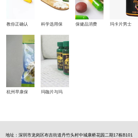
的妙用
之路
规范前行
教你正确认
科学选用保
保健品消费
玛卡片男士
识保健食
健食品，明
指南 理性
保健食品设
品，走出保
白理性放心
选择与科学
计素材 高
健误区
消费
认知
清PNG图片
免费下载指
南
杭州早康保
玛咖片与玛
健食品 花
卡压片糖果
果茶产品全
的OEM代
览与健康指
加工 解读
南
保健食品
地址：深圳市龙岗区布吉街道丹竹头村中城康桥花园二期17栋B101