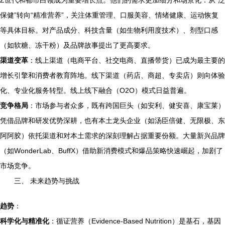
Z世代和都市白领成为重要增长点。他们的需求更加细分和场景化：从“泛
保健”转向“精准营养”，关注体重管理、口服美容、情绪健康、运动恢复
等具体目标。对产品成分、科技含量（如生物利用度技术）、剂型口感
（如软糖、冻干粉）及品牌故事提出了更高要求。
渠道变革
：线上渠道（电商平台、社交电商、直播带货）已成为最主要的
增长引擎和消费者教育阵地。线下渠道（药店、商超、专卖店）则向体验
化、专业化服务转型。线上线下融合（O2O）模式日益普遍。
竞争格局
：市场参与者众多，既有跨国巨头（如安利、健安喜、康宝莱）
凭借品牌和研发优势深耕，也有本土龙头企业（如汤臣倍健、无限极、东
阿阿胶）依托渠道和对本土需求的深刻理解占据重要份额。大量新兴品牌
（如WonderLab、BuffX）借助新消费模式和爆品策略快速崛起，加剧了
市场竞争。
三、 未来趋势与挑战
趋势
：
科学化与精准化
：循证营养（Evidence-Based Nutrition）是基石，基因