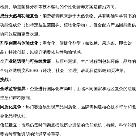
检测、肠道菌群分析等技术驱动的个性化营养方案是前沿方向。
成分天然与功能复合
：消费者青睐来源于天然食物、具有明确科学背书的
功能性成分（如特定益生菌菌株、植物化学物）。复合配方产品因能提供
协同效应而更受欢迎。
剂型创新与体验优化
：零食化、便捷化剂型（如软糖、果冻条、即饮饮
品）持续创新，以提升消费依从性和愉悦感。
全产业链透明与可持续发展
：从原料溯源、生产过程到包装环保，品牌的
全链路透明度和ESG（环境、社会、治理）表现日益影响购买决策。
挑战
：
全球监管差异
：企业进行国际化布局时，面临不同国家和地区复杂的法规
壁垒和声称限制。
同质化竞争
：热门赛道易出现产品同质化，品牌需构建核心技术壁垒和差
异化品牌认知。
信任建立
：市场仍需时间彻底摆脱历史遗留的信任危机，持续、科学的消
费者教育和透明的沟通至关重要。