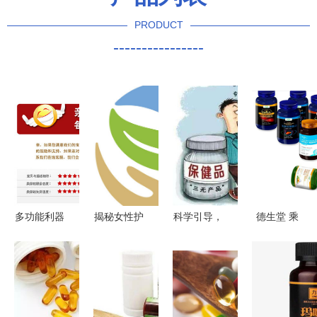
PRODUCT
----------------
多功能利器
揭秘女性护
科学引导，
德生堂 乘
大号弯嘴
理市场 从
为保健品消
国家大健康
1000ml塑
消炎凝胶到
费注入理性
产业发展东
料洗瓶在园
保健食品的
之光
风，引领保
艺与生活中
OEM加工
健食品行业